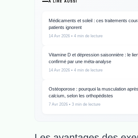
A LIRE AUSSI
Médicaments et soleil : ces traitements cour
patients ignorent
14 Avr 2026
• 4 min de lecture
Vitamine D et dépression saisonnière : le lie
confirmé par une méta-analyse
14 Avr 2026
• 4 min de lecture
Ostéoporose : pourquoi la musculation aprè
calcium, selon les orthopédistes
7 Avr 2026
• 3 min de lecture
Les avantages des exe