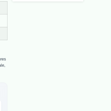
ures
le,