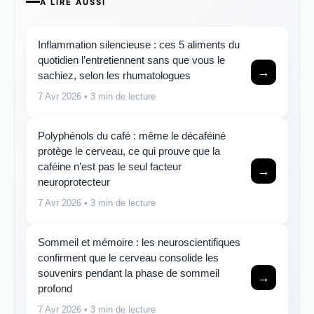
A LIRE AUSSI
Inflammation silencieuse : ces 5 aliments du
quotidien l’entretiennent sans que vous le
→
sachiez, selon les rhumatologues
7 Avr 2026
• 3 min de lecture
Polyphénols du café : même le décaféiné
protège le cerveau, ce qui prouve que la
caféine n’est pas le seul facteur
→
neuroprotecteur
7 Avr 2026
• 3 min de lecture
Sommeil et mémoire : les neuroscientifiques
confirment que le cerveau consolide les
souvenirs pendant la phase de sommeil
→
profond
7 Avr 2026
• 3 min de lecture